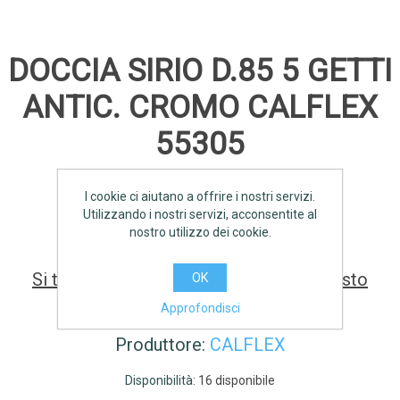
DOCCIA SIRIO D.85 5 GETTI
ANTIC. CROMO CALFLEX
55305
I cookie ci aiutano a offrire i nostri servizi.
SCHEDA TECNICA
Utilizzando i nostri servizi, acconsentite al
nostro utilizzo dei cookie.
Si tratta della prima recensione per questo
OK
prodotto
Approfondisci
Produttore:
CALFLEX
Disponibilità:
16 disponibile