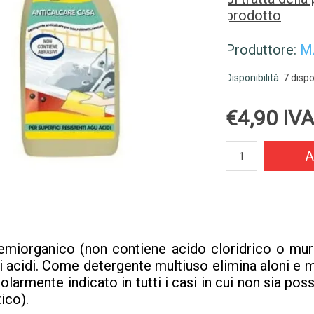
prodotto
Produttore:
M
Disponibilità:
7 dispo
€4,90 IVA
A
miorganico (non contiene acido cloridrico o muriat
agli acidi. Come detergente multiuso elimina aloni e 
olarmente indicato in tutti i casi in cui non sia pos
tico).