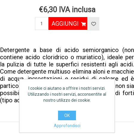
€6,30 IVA inclusa
AGGIUNGI
Detergente a base di acido semiorganico (non
contiene acido cloridrico o muriatico), ideale per
la pulizia di tutte le superfici resistenti agli acidi.
Come detergente multiuso elimina aloni e macchie
di acqua, incrostazioni e residui di calcare ed è
particolarmente indicato in tutti i casi in cui non sia
I cookie ci aiutano a offrire i nostri servizi.
possibile utilizzare prodotti a base di acidi forti
Utilizzando i nostri servizi, acconsentite al
(tipo acido muriatico).
nostro utilizzo dei cookie.
OK
Approfondisci