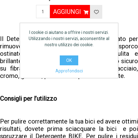
AGGIUNGI
I cookie ci aiutano a offrire i nostri servizi.
Il Detergente Bike è un prodotto studiato per
Utilizzando i nostri servizi, acconsentite al
nostro utilizzo dei cookie.
rimuovere fango, polvere, catrame e altro sporco
ostinato dalla bicicletta, lasciandola pulita e
brillante. La sua formula è adatta per un uso sicuro
OK
su fibra di carbonio, titanio, alluminio, acciaio,
Approfondisci
cromo, gomma, plastica e superfici verniciate.
Consigli per l’utilizzo
Per pulire correttamente la tua bici ed avere ottimi
risultati, dovete prima sciacquare la bici e poi
spruzzare il Detergente BIKE. Per pulire i residui