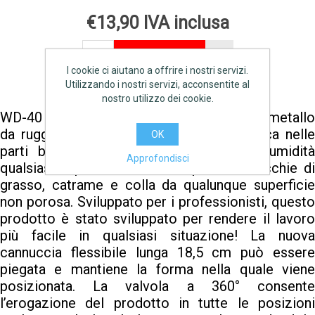
€13,90 IVA inclusa
AGGIUNGI
I cookie ci aiutano a offrire i nostri servizi.
Utilizzando i nostri servizi, acconsentite al
nostro utilizzo dei cookie.
WD-40 Prodotto Multifunzione protegge il metallo
da ruggine e corrosione, penetra e lubrifica nelle
OK
parti bloccate, elimina e protegge dall’umidità
Approfondisci
qualsiasi superficie. Rimuove persino macchie di
grasso, catrame e colla da qualunque superficie
non porosa. Sviluppato per i professionisti, questo
prodotto è stato sviluppato per rendere il lavoro
più facile in qualsiasi situazione! La nuova
cannuccia flessibile lunga 18,5 cm può essere
piegata e mantiene la forma nella quale viene
posizionata. La valvola a 360° consente
l’erogazione del prodotto in tutte le posizioni