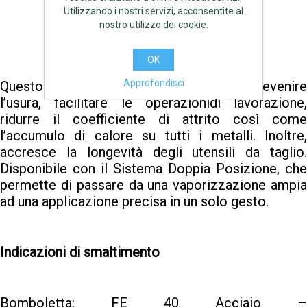
Utilizzando i nostri servizi, acconsentite al
AGGIUNGI
nostro utilizzo dei cookie.
OK
Approfondisci
Questo prodotto è stato concepito per prevenire
l’usura, facilitare le operazionidi lavorazione,
ridurre il coefficiente di attrito così come
l’accumulo di calore su tutti i metalli. Inoltre,
accresce la longevità degli utensili da taglio.
Disponibile con il Sistema Doppia Posizione, che
permette di passare da una vaporizzazione ampia
ad una applicazione precisa in un solo gesto.
Indicazioni di smaltimento
Bomboletta: FE 40 Acciaio –