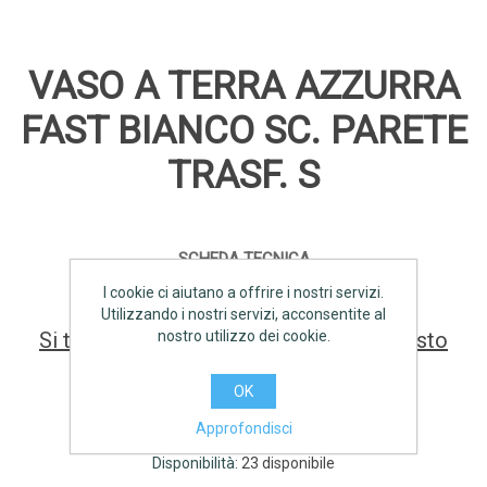
VASO A TERRA AZZURRA
FAST BIANCO SC. PARETE
TRASF. S
SCHEDA TECNICA
I cookie ci aiutano a offrire i nostri servizi.
Utilizzando i nostri servizi, acconsentite al
nostro utilizzo dei cookie.
Si tratta della prima recensione per questo
prodotto
OK
Produttore:
AZZURRA
Approfondisci
Disponibilità:
23 disponibile