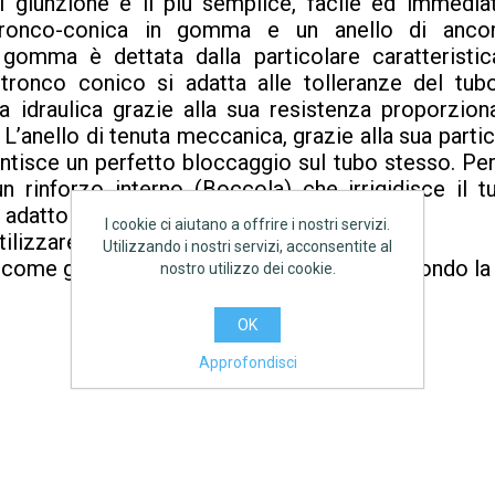
di giunzione è il più semplice, facile ed immedi
tronco-conica in gomma e un anello di ancor
n gomma è dettata dalla particolare caratteristic
 tronco conico si adatta alle tolleranze del tub
a idraulica grazie alla sua resistenza proporzio
 L’anello di tenuta meccanica, grazie alla sua parti
antisce un perfetto bloccaggio sul tubo stesso. Per
n rinforzo interno (Boccola) che irrigidisce il
 adatto per tubi in PE-X.
I cookie ci aiutano a offrire i nostri servizi.
tilizzare boccola di rinforzo S5-GAS.
Utilizzando i nostri servizi, acconsentite al
o come giunto a compressione di tipo A, secondo la 
nostro utilizzo dei cookie.
OK
Approfondisci