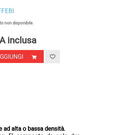
FFEBI
o non disponibile.
A inclusa
GGIUNGI
 ad alta o bassa densità.