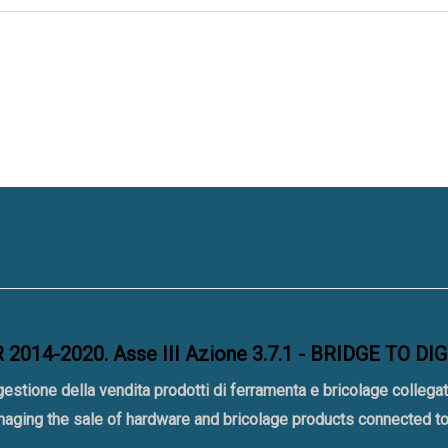
2014-2020. Asse III Azione 3.7.1 - BRIDGE TO DI
gestione della vendita prodotti di ferramenta e bricolage collegat
naging the sale of hardware and bricolage products connected 