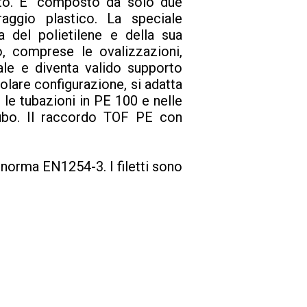
ato. E’ composto da solo due
aggio plastico. La speciale
a del polietilene e della sua
o, comprese le ovalizzazioni,
nale e diventa valido supporto
colare configurazione, si adatta
 le tubazioni in PE 100 e nelle
 tubo. Il raccordo TOF PE con
norma EN1254-3. I filetti sono