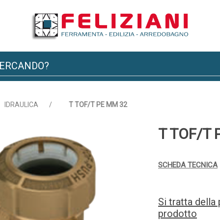
IDRAULICA
/
T TOF/T PE MM 32
T TOF/T 
SCHEDA TECNICA
Si tratta dell
prodotto