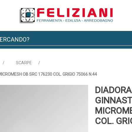
/
SCARPE
/
CROMESH OB SRC 176230 COL. GRIGIO 75066 N.44
DIADORA
GINNAST
MICROME
COL. GRI