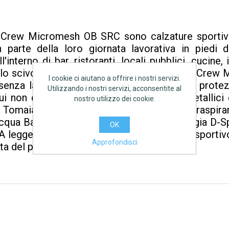
 Crew Micromesh OB SRC sono calzature sportive, 
 parte della loro giornata lavorativa in piedi
'interno di bar, ristoranti, locali pubblici, cucine,
a allo scivolamento e un comfort estremo. Le Crew
I cookie ci aiutano a offrire i nostri servizi.
senza lamina antiperforazione e puntale di protezio
Utilizzando i nostri servizi, acconsentite al
cui non ci siano pericoli da chiodi, punti metalli
nostro utilizzo dei cookie.
 Tomaia in microfibra e inserti in mesh traspira
qua Battistrada slip-resistant con tecnologia D-Spi
OK
 leggero e flessibile, derivante dal mondo sportiv
Approfondisci
ta del piede Calzata Mondopoint pari a 10.