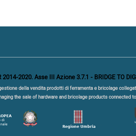
2014-2020. Asse III Azione 3.7.1 - BRIDGE TO DI
gestione della vendita prodotti di ferramenta e bricolage collegat
naging the sale of hardware and bricolage products connected 