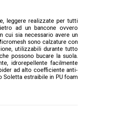
leggere realizzate per tutti
 dietro ad un bancone ovvero
 in cui sia necessario avere un
 Micromesh sono calzature con
ne, utilizzabili durante tutto
ci che possono bucare la suola.
nte, idrorepellente facilmente
der ad alto coefficiente anti-
o Soletta estraibile in PU foam