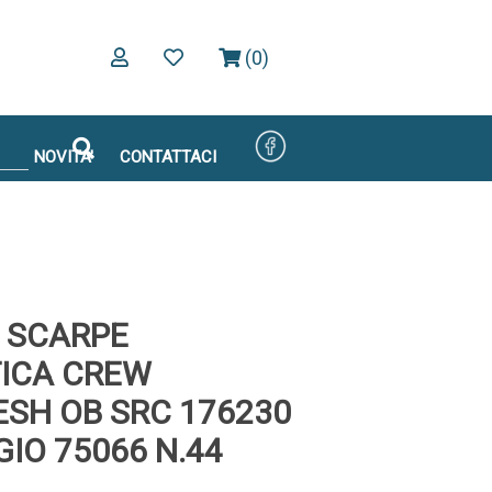
(0)
NOVITA'
CONTATTACI
 SCARPE
ICA CREW
SH OB SRC 176230
GIO 75066 N.44