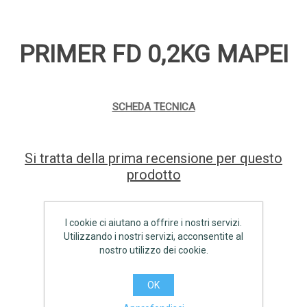
PRIMER FD 0,2KG MAPEI
SCHEDA TECNICA
Si tratta della prima recensione per questo
prodotto
Produttore:
MAPEI
I cookie ci aiutano a offrire i nostri servizi.
Disponibilità:
Prodotto non disponibile.
Utilizzando i nostri servizi, acconsentite al
nostro utilizzo dei cookie.
€42,70 IVA inclusa
OK
AGGIUNGI