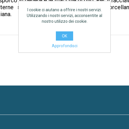
sporco in genere e le macchie di olio. Per il facciav
nterne sigilla macroporosità del gres porcell
I cookie ci aiutano a offrire i nostri servizi.
iana.
Utilizzando i nostri servizi, acconsentite al
nostro utilizzo dei cookie.
OK
Approfondisci