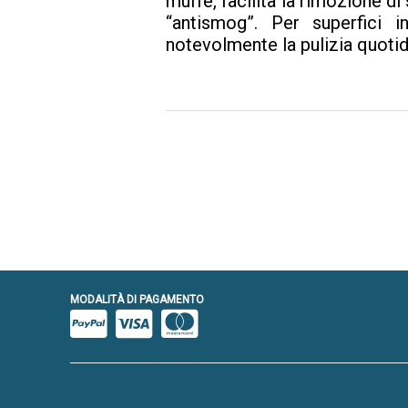
muffe, facilità la rimozione di 
“antismog”. Per superfici i
notevolmente la pulizia quotid
MODALITÀ DI PAGAMENTO