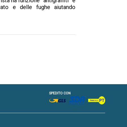
ista ha funzione “antigraffiti” e
anato e delle fughe aiutando
SPEDITO CON