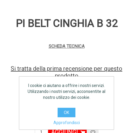
PI BELT CINGHIA B 32
SCHEDA TECNICA
Si tratta della prima recensione per questo
prodotto
I cookie ci aiutano a offrire i nostri servizi.
Produttore:
PI BELT
Utilizzando i nostri servizi, acconsentite al
nostro utilizzo dei cookie.
Disponibilità:
3 disponibile
OK
€4,10 IVA inclusa
Approfondisci
AGGIUNGI