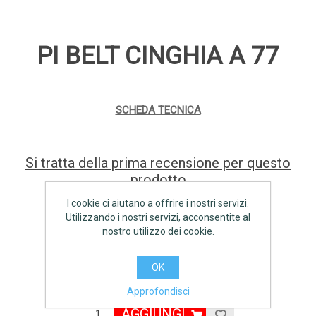
PI BELT CINGHIA A 77
SCHEDA TECNICA
Si tratta della prima recensione per questo
prodotto
I cookie ci aiutano a offrire i nostri servizi.
Produttore:
PI BELT
Utilizzando i nostri servizi, acconsentite al
nostro utilizzo dei cookie.
Disponibilità:
8 disponibile
OK
€8,60 IVA inclusa
Approfondisci
AGGIUNGI