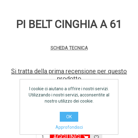
PI BELT CINGHIA A 61
SCHEDA TECNICA
Si tratta della prima recensione per questo
prodotto
I cookie ci aiutano a offrire i nostri servizi.
Produttore:
PI BELT
Utilizzando i nostri servizi, acconsentite al
nostro utilizzo dei cookie.
Disponibilità:
10 disponibile
OK
€5,60 IVA inclusa
Approfondisci
AGGIUNGI