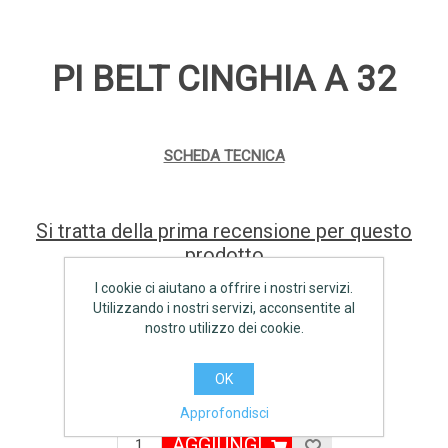
PI BELT CINGHIA A 32
SCHEDA TECNICA
Si tratta della prima recensione per questo
prodotto
I cookie ci aiutano a offrire i nostri servizi.
Produttore:
PI BELT
Utilizzando i nostri servizi, acconsentite al
nostro utilizzo dei cookie.
Disponibilità:
9 disponibile
OK
€3,20 IVA inclusa
Approfondisci
AGGIUNGI