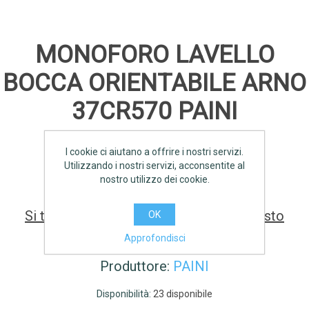
MONOFORO LAVELLO
BOCCA ORIENTABILE ARNO
37CR570 PAINI
I cookie ci aiutano a offrire i nostri servizi.
SCHEDA TECNICA
Utilizzando i nostri servizi, acconsentite al
nostro utilizzo dei cookie.
Si tratta della prima recensione per questo
OK
prodotto
Approfondisci
Produttore:
PAINI
Disponibilità:
23 disponibile