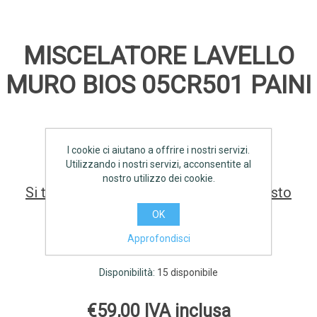
MISCELATORE LAVELLO
MURO BIOS 05CR501 PAINI
SCHEDA TECNICA
I cookie ci aiutano a offrire i nostri servizi.
Utilizzando i nostri servizi, acconsentite al
nostro utilizzo dei cookie.
Si tratta della prima recensione per questo
prodotto
OK
Approfondisci
Produttore:
PAINI
Disponibilità:
15 disponibile
€59,00 IVA inclusa