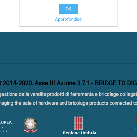
OK
Approfondisci
2014-2020. Asse III Azione 3.7.1 - BRIDGE TO DI
gestione della vendita prodotti di ferramenta e bricolage collegat
naging the sale of hardware and bricolage products connected 