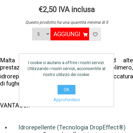
€2,50 IVA inclusa
Questo prodotto ha una quantità minima di 5
AGGIUNGI
Malta cementizia preconfezionata ad alte
I cookie ci aiutano a offrire i nostri servizi.
prestazioni, modificata con polimero,
Utilizzando i nostri servizi, acconsentite al
®
nostro utilizzo dei cookie.
idrorepellente con DropEffect
, per la stuccatur
di fughe fino a 6 mm.
OK
Approfondisci
VANTAGGI:
Idrorepellente (Tecnologia DropEffect®)