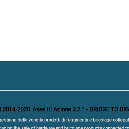
2014-2020. Asse III Azione 3.7.1 - BRIDGE TO DI
gestione della vendita prodotti di ferramenta e bricolage collegat
naging the sale of hardware and bricolage products connected 