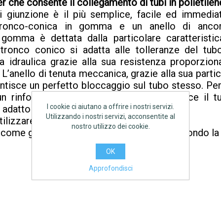
 che consente il collegamento di tubi in polietilene
di giunzione è il più semplice, facile ed immedi
tronco-conica in gomma e un anello di ancor
n gomma è dettata dalla particolare caratteristic
 tronco conico si adatta alle tolleranze del tub
a idraulica grazie alla sua resistenza proporzio
 L’anello di tenuta meccanica, grazie alla sua parti
antisce un perfetto bloccaggio sul tubo stesso. Per
n rinforzo interno (Boccola) che irrigidisce il
I cookie ci aiutano a offrire i nostri servizi.
 adatto per tubi in PE-X.
Utilizzando i nostri servizi, acconsentite al
tilizzare boccola di rinforzo S5-GAS.
nostro utilizzo dei cookie.
o come giunto a compressione di tipo A, secondo la 
OK
Approfondisci