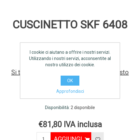
CUSCINETTO SKF 6408
SCHEDA TECNICA
I cookie ci aiutano a offrire i nostri servizi.
Utilizzando i nostri servizi, acconsentite al
nostro utilizzo dei cookie.
Si tratta della prima recensione per questo
prodotto
OK
Approfondisci
Produttore:
SKF
Disponibilità:
2 disponibile
€81,80 IVA inclusa
AGGIUNGI