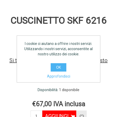
CUSCINETTO SKF 6216
SCHEDA TECNICA
I cookie ci aiutano a offrire i nostri servizi.
Utilizzando i nostri servizi, acconsentite al
nostro utilizzo dei cookie.
Si tratta della prima recensione per questo
prodotto
OK
Approfondisci
Produttore:
SKF
Disponibilità:
1 disponibile
€67,00 IVA inclusa
AGGIUNGI