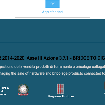
OK
Approfondisci
2014-2020. Asse III Azione 3.7.1 - BRIDGE TO DI
gestione della vendita prodotti di ferramenta e bricolage collegat
naging the sale of hardware and bricolage products connected 