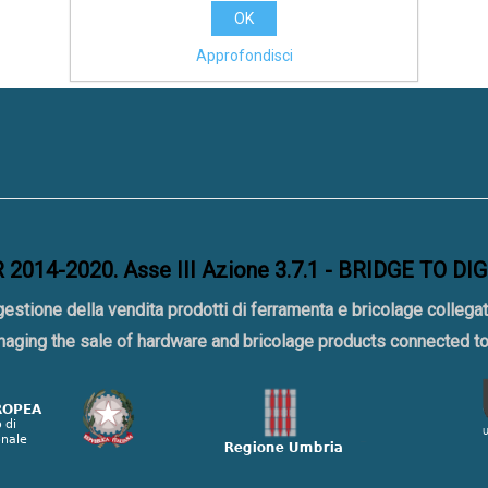
OK
Approfondisci
2014-2020. Asse III Azione 3.7.1 - BRIDGE TO DI
gestione della vendita prodotti di ferramenta e bricolage collegat
naging the sale of hardware and bricolage products connected 