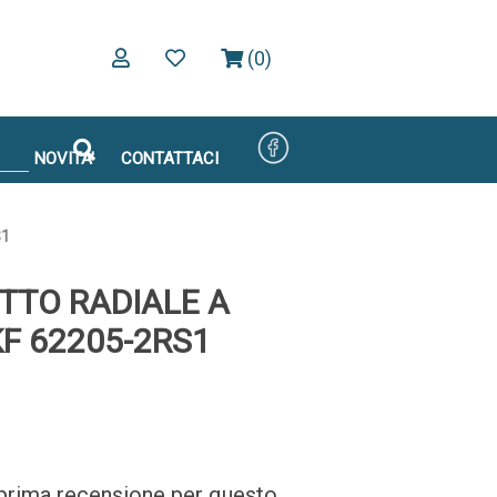
(0)
NOVITA'
CONTATTACI
S1
TTO RADIALE A
KF 62205-2RS1
a prima recensione per questo