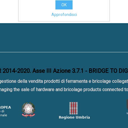
OK
Approfondisci
2014-2020. Asse III Azione 3.7.1 - BRIDGE TO DI
gestione della vendita prodotti di ferramenta e bricolage collegat
naging the sale of hardware and bricolage products connected 