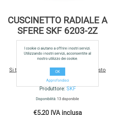
CUSCINETTO RADIALE A
SFERE SKF 6203-2Z
I cookie ci aiutano a offrire i nostri servizi.
SCHEDA TECNICA
Utilizzando i nostri servizi, acconsentite al
nostro utilizzo dei cookie.
Si tratta della prima recensione per questo
OK
prodotto
Approfondisci
Produttore:
SKF
Disponibilità:
13 disponibile
€5,20 IVA inclusa