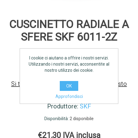
CUSCINETTO RADIALE A
SFERE SKF 6011-2Z
I cookie ci aiutano a offrire i nostri servizi.
SCHEDA TECNICA
Utilizzando i nostri servizi, acconsentite al
nostro utilizzo dei cookie.
Si tratta della prima recensione per questo
OK
prodotto
Approfondisci
Produttore:
SKF
Disponibilità:
2 disponibile
€21,30 IVA inclusa