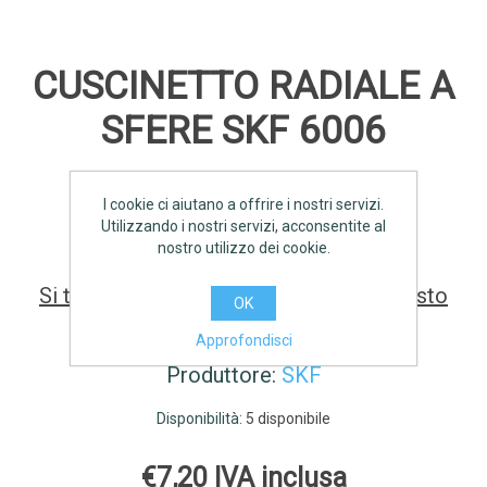
CUSCINETTO RADIALE A
SFERE SKF 6006
I cookie ci aiutano a offrire i nostri servizi.
SCHEDA TECNICA
Utilizzando i nostri servizi, acconsentite al
nostro utilizzo dei cookie.
Si tratta della prima recensione per questo
OK
prodotto
Approfondisci
Produttore:
SKF
Disponibilità:
5 disponibile
€7,20 IVA inclusa