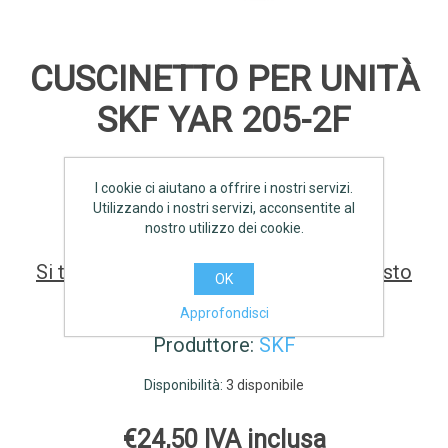
CUSCINETTO PER UNITÀ
SKF YAR 205-2F
I cookie ci aiutano a offrire i nostri servizi.
SCHEDA TECNICA
Utilizzando i nostri servizi, acconsentite al
nostro utilizzo dei cookie.
Si tratta della prima recensione per questo
OK
prodotto
Approfondisci
Produttore:
SKF
Disponibilità:
3 disponibile
€24,50 IVA inclusa