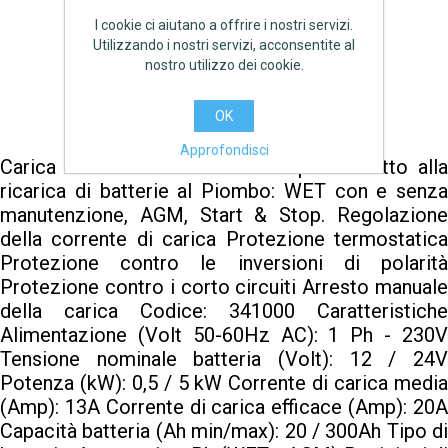
I cookie ci aiutano a offrire i nostri servizi.
€255,00 IVA inclusa
Utilizzando i nostri servizi, acconsentite al
nostro utilizzo dei cookie.
AGGIUNGI
OK
Approfondisci
Carica batterie con avviatore rapido Adatto alla
ricarica di batterie al Piombo: WET con e senza
manutenzione, AGM, Start & Stop. Regolazione
della corrente di carica Protezione termostatica
Protezione contro le inversioni di polarità
Protezione contro i corto circuiti Arresto manuale
della carica Codice: 341000 Caratteristiche
Alimentazione (Volt 50-60Hz AC): 1 Ph - 230V
Tensione nominale batteria (Volt): 12 / 24V
Potenza (kW): 0,5 / 5 kW Corrente di carica media
(Amp): 13A Corrente di carica efficace (Amp): 20A
Capacità batteria (Ah min/max): 20 / 300Ah Tipo di