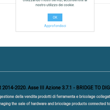
Utilizzando i nostri servizi, acconsentite al
nostro utilizzo dei cookie.
OK
Approfondisci
2014-2020. Asse III Azione 3.7.1 - BRIDGE TO DI
gestione della vendita prodotti di ferramenta e bricolage collegat
naging the sale of hardware and bricolage products connected 