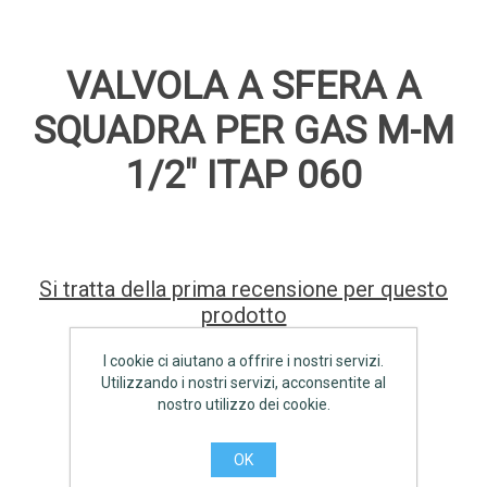
VALVOLA A SFERA A
SQUADRA PER GAS M-M
1/2" ITAP 060
Si tratta della prima recensione per questo
prodotto
I cookie ci aiutano a offrire i nostri servizi.
Produttore:
ITAP
Utilizzando i nostri servizi, acconsentite al
nostro utilizzo dei cookie.
Disponibilità:
17 disponibile
OK
€7,20 IVA inclusa