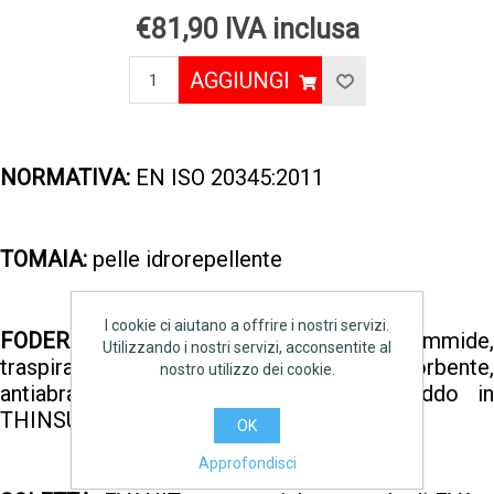
€81,90 IVA inclusa
AGGIUNGI
NORMATIVA:
EN ISO 20345:2011
TOMAIA:
pelle idrorepellente
I cookie ci aiutano a offrire i nostri servizi.
FODERA INTERNA:
TEXELLE 100% poliammide,
Utilizzando i nostri servizi, acconsentite al
traspirante, assorbente e deassorbente,
nostro utilizzo dei cookie.
antiabrasione. Protezione contro il freddo in
THINSULATE™ 200g
OK
Approfondisci