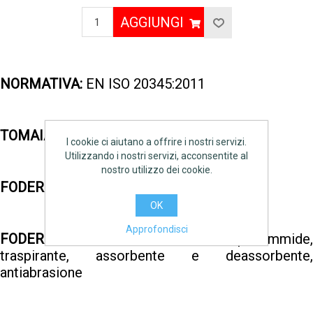
AGGIUNGI
NORMATIVA:
EN ISO 20345:2011
TOMAIA:
pelle stampata idrorepellente
I cookie ci aiutano a offrire i nostri servizi.
Utilizzando i nostri servizi, acconsentite al
nostro utilizzo dei cookie.
FODERA ESTERNA:
sintetico traspirante
OK
Approfondisci
FODERA INTERNA:
TEXELLE 100% poliammide,
traspirante, assorbente e deassorbente,
antiabrasione