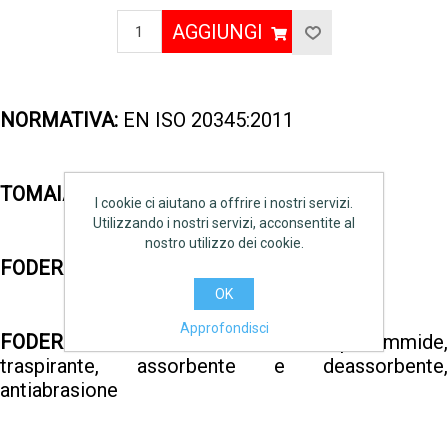
AGGIUNGI
NORMATIVA:
EN ISO 20345:2011
TOMAIA:
pelle scamosciata forata
I cookie ci aiutano a offrire i nostri servizi.
Utilizzando i nostri servizi, acconsentite al
nostro utilizzo dei cookie.
FODERA ESTERNA:
tessuto traspirante
OK
Approfondisci
FODERA INTERNA:
TEXELLE 100% poliammide,
traspirante, assorbente e deassorbente,
antiabrasione