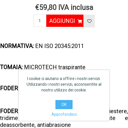
€59,80 IVA inclusa
AGGIUNGI
NORMATIVA:
EN ISO 20345:2011
TOMAIA:
MICROTECH traspirante
I cookie ci aiutano a offrire i nostri servizi.
Utilizzando i nostri servizi, acconsentite al
FODERA ESTERNA:
sintetico traspirante
nostro utilizzo dei cookie.
OK
®
FODERA INTERNA:
SANY-DRY
100% poliestere,
Approfondisci
tridimensionale, traspirante, assorbente e
deassorbente, antiabrasione