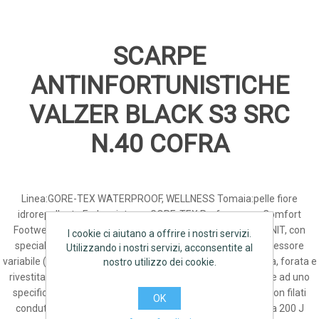
SCARPE
ANTINFORTUNISTICHE
VALZER BLACK S3 SRC
N.40 COFRA
Linea:GORE-TEX WATERPROOF, WELLNESS Tomaia:pelle fiore
idrorepellente Fodera interna:GORE-TEX Performance Comfort
Footwear Fodera esterna:tessuto traspirante Soletta:EVANIT, con
I cookie ci aiutano a offrire i nostri servizi.
speciale mescola di EVA e nitrile, ad elevata portanza e spessore
Utilizzando i nostri servizi, acconsentite al
variabile (12mm - 8mm - 3,8mm). Termoformata, anatomica, forata e
nostro utilizzo dei cookie.
rivestita in tessuto altamente traspirante. Antistatica grazie ad uno
specifico trattamento superficiale e a cuciture realizzate con filati
OK
conduttivi Puntale:non metallico TOP RETURN resistente a 200 J