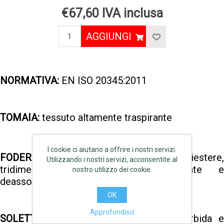
€67,60 IVA inclusa
AGGIUNGI
NORMATIVA:
EN ISO 20345:2011
TOMAIA:
tessuto altamente traspirante
I cookie ci aiutano a offrire i nostri servizi.
®
FODERA INTERNA:
SANY-DRY
100% poliestere,
Utilizzando i nostri servizi, acconsentite al
tridimensionale, traspirante, assorbente e
nostro utilizzo dei cookie.
deassorbente, antiabrasione
OK
Approfondisci
SOLETTA:
FOOT-PAD, estremamente morbida e