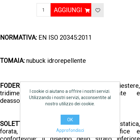
AGGIUNGI
NORMATIVA:
EN ISO 20345:2011
TOMAIA:
nubuck idrorepellente
®
FODERA INTERNA:
SANY-DRY
100% poliestere,
I cookie ci aiutano a offrire i nostri servizi.
tridimensionale, traspirante, assorbente e
Utilizzando i nostri servizi, acconsentite al
deassorbente, antiabrasione
nostro utilizzo dei cookie.
OK
SOLETTA:
COFRA SOFT, anatomica, antistatica,
forata, in poliuretano profumato, soffice e
Approfondisci
confortevole; il disegno dello strato inferiore