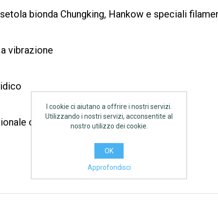
setola bionda Chungking, Hankow e speciali filament
 a vibrazione
idico
I cookie ci aiutano a offrire i nostri servizi.
Utilizzando i nostri servizi, acconsentite al
nale con tutti i tipi di idropitture e quarzi
nostro utilizzo dei cookie.
OK
Approfondisci