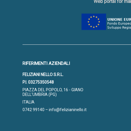
Web portal for ma
RIFERIMENTI AZIENDALI
FELIZIANI NELLO S.R.L.
P.I. 03275350548
PIAZZA DEL POPOLO, 16 - GIANO
DELL'UMBRIA (PG)
ITALIA
0742 99140 – info@felizianinello.it