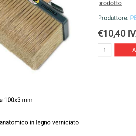
prodotto
Produttore:
P
€10,40 IV
A
nte 100x3 mm
 anatomico in legno verniciato