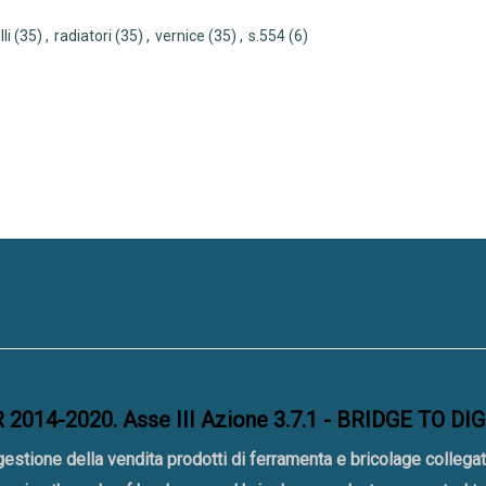
li
(35)
,
radiatori
(35)
,
vernice
(35)
,
s.554
(6)
2014-2020. Asse III Azione 3.7.1 - BRIDGE TO DI
gestione della vendita prodotti di ferramenta e bricolage collegat