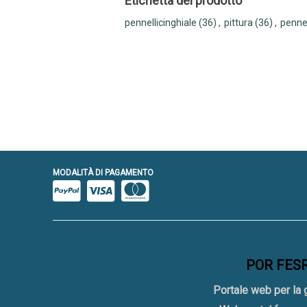
Etichetta del prodotto
pennellicinghiale
(36)
,
pittura
(36)
,
pennel
MODALITÀ DI PAGAMENTO
POR FESR 
Portale web per la 