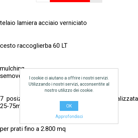
telaio lamiera acciaio verniciato
cesto raccoglierba 60 LT
mulching
semovenza con disinnesto automatico
I cookie ci aiutano a offrire i nostri servizi.
Utilizzando i nostri servizi, acconsentite al
nostro utilizzo dei cookie.
7 posizioni di taglio a regolazione centralizzata
25-75mm
OK
Approfondisci
per prati fino a 2.800 mq