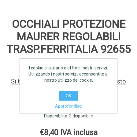
OCCHIALI PROTEZIONE
MAURER REGOLABILI
TRASP.FERRITALIA 92655
I cookie ci aiutano a offrire i nostri servizi.
Utilizzando i nostri servizi, acconsentite al
nostro utilizzo dei cookie.
Si tratta della prima recensione per questo
prodotto
OK
Produttori:
FERRITALIA
,
MAURER
Approfondisci
Disponibilità:
3 disponibile
€8,40 IVA inclusa