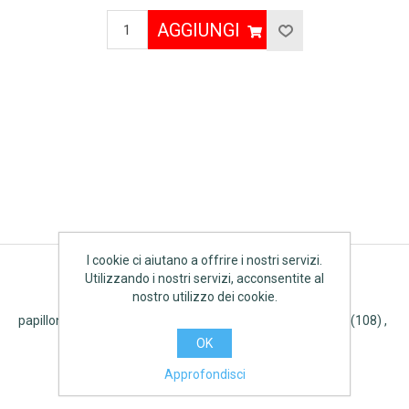
AGGIUNGI
I cookie ci aiutano a offrire i nostri servizi.
Utilizzando i nostri servizi, acconsentite al
Etichetta del prodotto
nostro utilizzo dei cookie.
papillon
(45)
,
estate
(120)
,
giardinaggio
(75)
,
primavera
(108)
,
giardino
(127)
,
61605
(1)
OK
Approfondisci