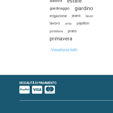
estate
diadora
giardino
giardinaggio
irrigazione
jeans
lavor
lavoro
papillon
orto
prato
potatura
primavera
Visualizza tutti
MODALITÀ DI PAGAMENTO