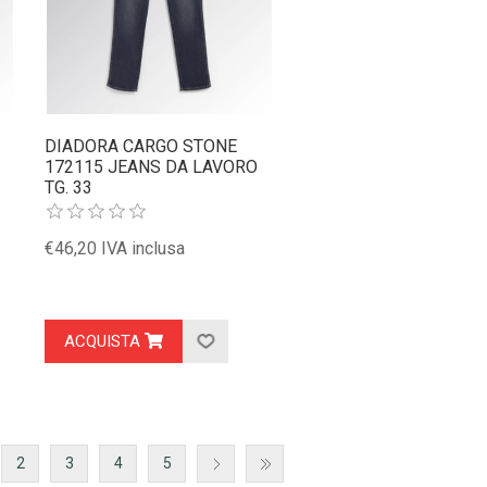
DIADORA CARGO STONE
172115 JEANS DA LAVORO
TG. 33
€46,20 IVA inclusa
ACQUISTA
2
3
4
5