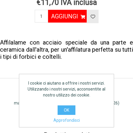
€11,70 IVA inclusa
AGGIUNGI
Affilalame con acciaio speciale da una parte e
ceramica dall'altra, per un'affilatura perfetta su tutti
i tipi di forbici e coltelli.
I cookie ci aiutano a offrire i nostri servizi.
Utilizzando i nostri servizi, acconsentite al
Etichetta del prodotto
nostro utilizzo dei cookie.
manico
(23)
,
seghetto
(23)
,
potatura
(41)
,
stocker
(26)
OK
Approfondisci