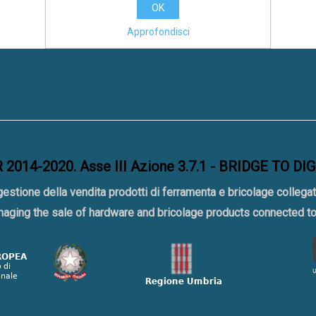
OK
Approfondisci
2014-2020. Asse III Azione 3.7.1 - BRIDGE TO DI
gestione della vendita prodotti di ferramenta e bricolage collegat
naging the sale of hardware and bricolage products connected 