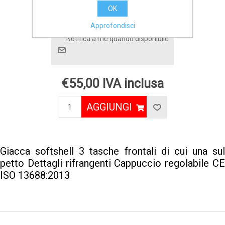
Produttore:
DIADORA
OK
Approfondisci
Disponibilità:
Prodotto non disponibile.
Notifica a me quando disponibile
€55,00 IVA inclusa
AGGIUNGI
Giacca softshell 3 tasche frontali di cui una sul
petto Dettagli rifrangenti Cappuccio regolabile CE
ISO 13688:2013