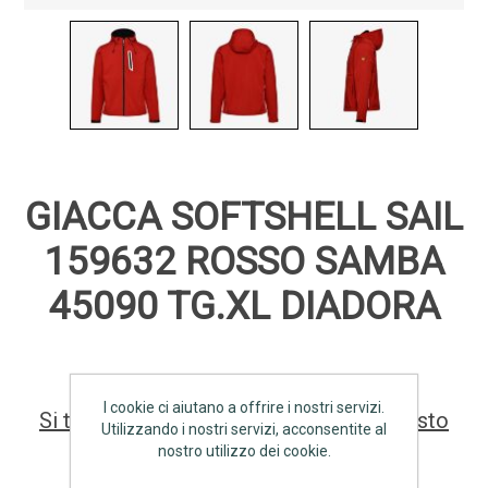
GIACCA SOFTSHELL SAIL
159632 ROSSO SAMBA
45090 TG.XL DIADORA
I cookie ci aiutano a offrire i nostri servizi.
Si tratta della prima recensione per questo
Utilizzando i nostri servizi, acconsentite al
prodotto
nostro utilizzo dei cookie.