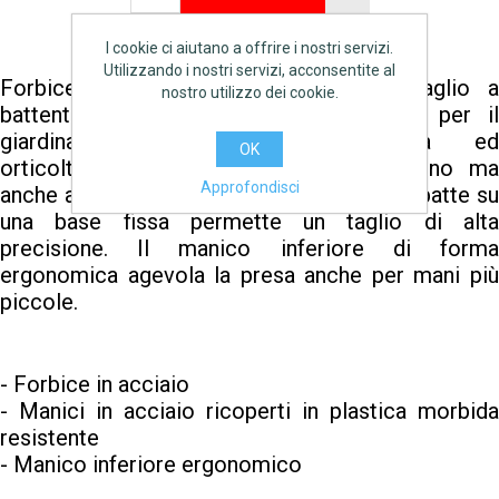
I cookie ci aiutano a offrire i nostri servizi.
Utilizzando i nostri servizi, acconsentite al
Forbice estremamente versatile con taglio a
nostro utilizzo dei cookie.
battente e manico ergonomico. Ideale per il
giardinaggio, viticoltura, frutticoltura ed
OK
orticoltura, per potare piante del giardino ma
Approfondisci
anche arbusti e alberi. La lama affilata che batte su
una base fissa permette un taglio di alta
precisione. Il manico inferiore di forma
ergonomica agevola la presa anche per mani più
piccole.
- Forbice in acciaio
- Manici in acciaio ricoperti in plastica morbida
resistente
- Manico inferiore ergonomico