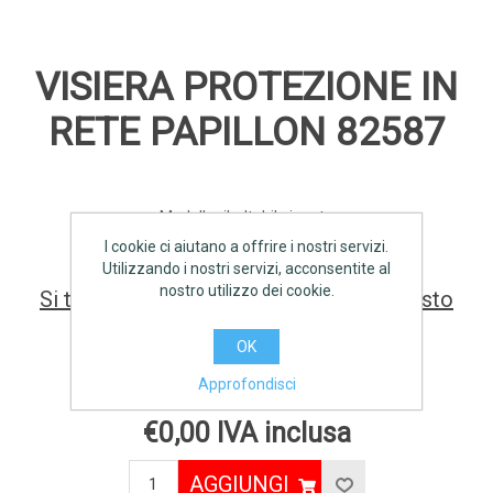
VISIERA PROTEZIONE IN
RETE PAPILLON 82587
Modello ribaltabile in rete
I cookie ci aiutano a offrire i nostri servizi.
Utilizzando i nostri servizi, acconsentite al
nostro utilizzo dei cookie.
Si tratta della prima recensione per questo
prodotto
OK
Produttore:
PAPILLON
Approfondisci
€0,00 IVA inclusa
AGGIUNGI