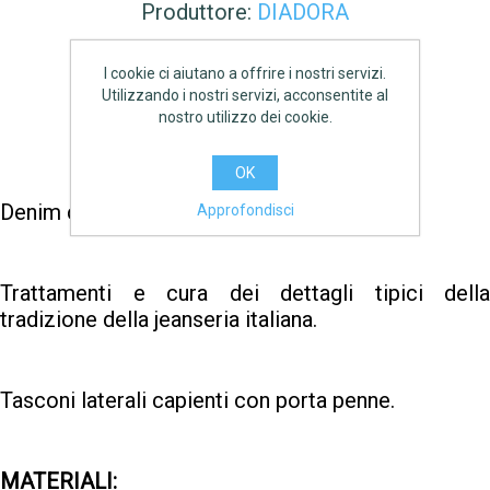
Produttore:
DIADORA
€46,20 IVA inclusa
I cookie ci aiutano a offrire i nostri servizi.
Utilizzando i nostri servizi, acconsentite al
AGGIUNGI
nostro utilizzo dei cookie.
OK
Denim cargo stone washed, elasticizzato.
Approfondisci
Trattamenti e cura dei dettagli tipici della
tradizione della jeanseria italiana.
Tasconi laterali capienti con porta penne.
MATERIALI: